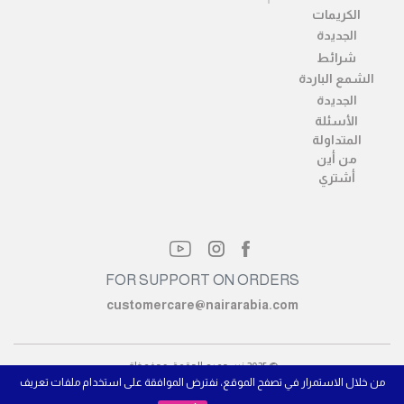
الكريمات
الجديدة
شرائط
الشمع الباردة
الجديدة
الأسئلة
المتداولة
من أين
أشتري
FOR SUPPORT ON ORDERS
customercare@nairarabia.com
© 2025 نير. جميع الحقوق محفوظة.
من خلال الاستمرار في تصفح الموقع، نفترض الموافقة على استخدام ملفات تعريف