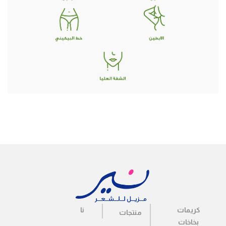
كريمات
نا
منتجات
بخاخات